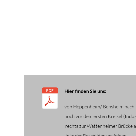
Hier finden Sie uns:
von Heppenheim/ Bensheim nach
noch vor dem ersten Kreisel (Indus
rechts zur Wattenheimer Brücke 
links der Beschilderung folgen.