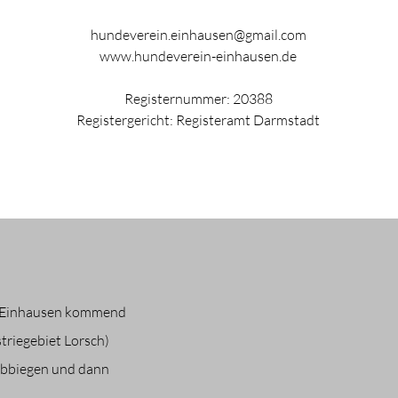
hundeverein.einhausen@gmail.com
www.hundeverein-einhausen.de
Registernummer: 20388
Registergericht: Registeramt Darmstadt
 Einhausen kommend
triegebiet Lorsch)
abbiegen und dann