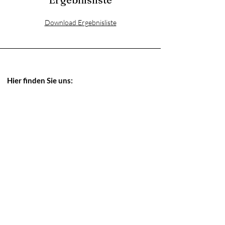
Download Ergebnisliste
Hier finden Sie uns:
von Heppenheim/ Bensheim nach Einhausen
kommend noch vor dem ersten Kreisel
(Industriegebiet Lorsch) rechts zur
Wattenheimer Brücke abbiegen und dann
links der Beschilderung folgen.