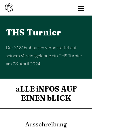
THS Turnier
Der SGV Einhausen veranstaltet auf
seinem Vereinsgelände ein THS Turnier
am 28. April 2024
aLLE iNFOS AUF
EINEN bLICK
Ausschreibung